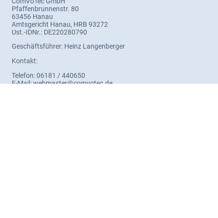
ComVoTec GmbH
Pfaffenbrunnenstr. 80
63456 Hanau
Amtsgericht Hanau, HRB 93272
Ust.-IDNr.: DE220280790
Geschäftsführer: Heinz Langenberger
Kontakt:
Telefon: 06181 / 440650
E-Mail: webmaster@comvotec.de
Haftung für Inhalte
Als Diensteanbieter sind wir gemäß § 7 Abs.1 TMG für eigene
Inhalte auf diesen Seiten nach den allgemeinen Gesetzen
verantwortlich. Nach §§ 8 bis 10 TMG sind wir als
Diensteanbieter jedoch nicht verpflichtet, übermittelte oder
gespeicherte fremde Informationen zu überwachen oder nach
Umständen zu forschen, die auf eine rechtswidrige Tätigkeit
hinweisen.
Verpflichtungen zur Entfernung oder Sperrung der Nutzung von
Informationen nach den allgemeinen Gesetzen bleiben hiervon
unberührt. Eine diesbezügliche Haftung ist jedoch erst ab dem
Zeitpunkt der Kenntnis einer konkreten Rechtsverletzung
möglich. Bei Bekanntwerden von entsprechenden
Rechtsverletzungen werden wir diese Inhalte umgehend